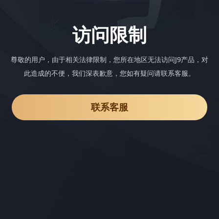
访问限制
尊敬的用户，由于相关法律限制，您所在地区无法访问J9产品，对
此造成的不便，我们深表歉意，您如有疑问请联系客服。
联系客服